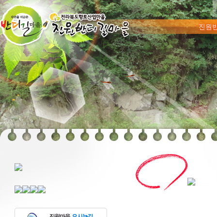
메뉴 건너
진원
숯가마찜질
푸른꿈고등학교
마을상
마을