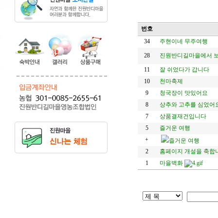
번호
34
주현이네 무주여행
28
진원반디길마을에서 보낸
11
잘 쉬었다가 갑니다
10
천마축제
9
청국장이 맛있어요
8
상추와 고추를 심었어
7
상품결재건입니다
5
즐거운 여행
+
즐거운 여행
2
홈페이지 개설을 축합
1
마을벽화